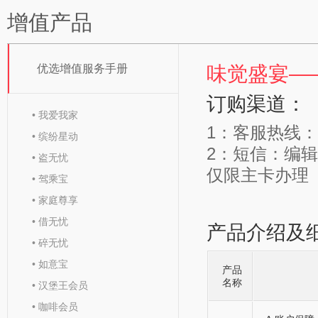
增值产品
优选增值服务手册
味觉盛宴—
订购渠道：
• 我爱我家
1：客服热线：40
• 缤纷星动
2：短信：编辑T
• 盗无忧
仅限主卡办理
• 驾乘宝
• 家庭尊享
• 借无忧
产品介绍及
• 碎无忧
• 如意宝
产品
名称
• 汉堡王会员
• 咖啡会员