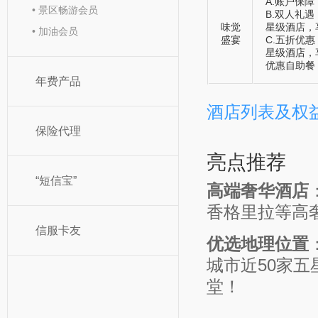
A.账户保
• 景区畅游会员
B.双人礼遇
味觉
星级酒店，
• 加油会员
盛宴
C.五折优惠
星级酒店，
优惠自助餐
年费产品
酒店列表及权
保险代理
亮点推荐
“短信宝”
高端奢华酒店
香格里拉等高
信服卡友
优选地理位置
城市近50家
堂！