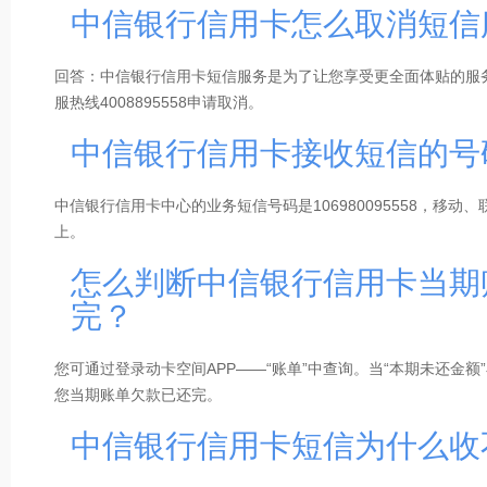
中信银行信用卡怎么取消短信
登陆动卡空间APP—优惠.积分—影音娱乐—电影/影院，即可在
4、溢缴款转出收费标准
溢缴款转本行信用卡/借记卡（账户）免手续费，溢缴款转他行
回答：中信银行信用卡短信服务是为了让您享受更全面体贴的服
自助渠道动卡空间溢缴款领回免收手续费；
服热线4008895558申请取消。
人工客服渠道溢缴款领回收费标准如下：
转账金额（折合人民币）1万元（含）以下，每笔收费人民币5.5
中信银行信用卡接收短信的号
转账金额（折合人民币）1万-10万元（含），每笔收费人民币10.
转账金额（折合人民币）10万元以上，每笔收费人民币15.5元。
中信银行信用卡中心的业务短信号码是106980095558，移
上。
5、溢缴款转出注意事项
①资金安全优先：切勿将信用卡作为储蓄工具，大额资金建议存
怎么判断中信银行信用卡当期
②若卡片状态异常，无法通过自助方式办理溢缴款转出；
完？
③外币溢缴款无法通过自助方式办理溢缴款转出；
④自助渠道办理限额：动卡空间APP办理溢缴款转出单笔限额人
最多可办理3笔。
您可通过登录动卡空间APP——“账单”中查询。当“本期未还金额
您当期账单欠款已还完。
中信银行信用卡短信为什么收