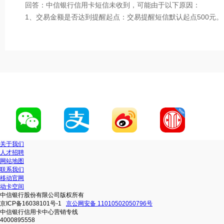
回答：中信银行信用卡短信未收到，可能由于以下原因：
1、交易金额是否达到提醒起点：交易提醒短信默认起点500元。
2、当时的手机状态是否正常：信号畅通，可正常接收其它短信
3、是否可收到我行其他内容的短信：手机软件对我行部分短信
蔽。
4、短信还未发送或延迟：交易和账单提醒通过微信公众号发送
时发送，账单提醒为出账第2天。
5、是否短信回复过TD或者R，会拒收短信：联系运营商的人工
卡人工客服解除拒收短信。
关于我们
人才招聘
网站地图
联系我们
移动官网
动卡空间
中信银行股份有限公司版权所有
京ICP备16038101号-1
京公网安备 11010502050796号
中信银行信用卡中心营销专线
4000895558