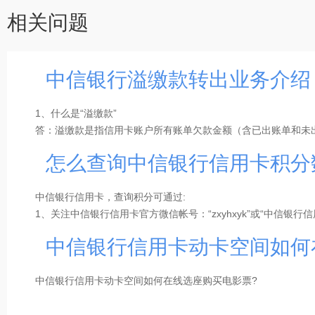
相关问题
中信银行溢缴款转出业务介绍
1、什么是“溢缴款”
答：溢缴款是指信用卡账户所有账单欠款金额（含已出账单和未
金。
怎么查询中信银行信用卡积分
2、“溢缴款”是否计息
中信银行信用卡，查询积分可通过:
答：溢缴款留存于信用卡账户中，不计利息，但安全性高，可通
1、关注中信银行信用卡官方微信帐号：“zxyhxyk”或“中信银行信
卡、转至同名借记卡（含他行）。
2、下载中信银行信用卡专属APP－动卡空间：
点击下载
中信银行信用卡动卡空间如何
3、编辑JF加卡末4位发送至106980095558，举例：如JF1234
3、溢缴款转出渠道
自助渠道：在动卡空间APP首页--查询栏直接输入“溢缴款转出”
中信银行信用卡动卡空间如何在线选座购买电影票?
面。
人工客服渠道：拨打4008895558客服电话办理。
回答：中信银行信用卡动卡空间支持电影票在线选座功能，路径