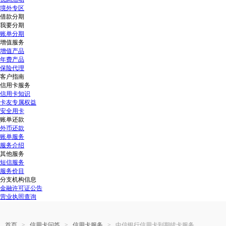
境外专区
借款分期
我要分期
账单分期
增值服务
增值产品
年费产品
保险代理
客户指南
信用卡服务
信用卡知识
卡友专属权益
安全用卡
账单还款
外币还款
账单服务
服务介绍
其他服务
短信服务
服务价目
分支机构信息
金融许可证公告
营业执照查询
>
>
>
首页
信用卡问答
信用卡服务
中信银行信用卡到期续卡服务