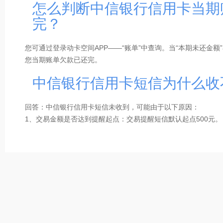
怎么判断中信银行信用卡当期
转账金额（折合人民币）1万-10万元（含），每笔收费人民币10.
完？
转账金额（折合人民币）10万元以上，每笔收费人民币15.5元。
5、溢缴款转出注意事项
您可通过登录动卡空间APP——“账单”中查询。当“本期未还金额
①资金安全优先：切勿将信用卡作为储蓄工具，大额资金建议存
您当期账单欠款已还完。
②若卡片状态异常，无法通过自助方式办理溢缴款转出；
中信银行信用卡短信为什么收
③外币溢缴款无法通过自助方式办理溢缴款转出；
④自助渠道办理限额：动卡空间APP办理溢缴款转出单笔限额人
最多可办理3笔。
回答：中信银行信用卡短信未收到，可能由于以下原因：
1、交易金额是否达到提醒起点：交易提醒短信默认起点500元。
2、当时的手机状态是否正常：信号畅通，可正常接收其它短信
3、是否可收到我行其他内容的短信：手机软件对我行部分短信
蔽。
4、短信还未发送或延迟：交易和账单提醒通过微信公众号发送
时发送，账单提醒为出账第2天。
5、是否短信回复过TD或者R，会拒收短信：联系运营商的人工
卡人工客服解除拒收短信。