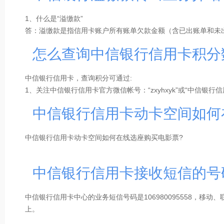
1、什么是“溢缴款”
答：溢缴款是指信用卡账户所有账单欠款金额（含已出账单和未
金。
怎么查询中信银行信用卡积分
2、“溢缴款”是否计息
中信银行信用卡，查询积分可通过:
答：溢缴款留存于信用卡账户中，不计利息，但安全性高，可通
1、关注中信银行信用卡官方微信帐号：“zxyhxyk”或“中信银行信
卡、转至同名借记卡（含他行）。
2、下载中信银行信用卡专属APP－动卡空间：
点击下载
中信银行信用卡动卡空间如何
3、编辑JF加卡末4位发送至106980095558，举例：如JF1234
3、溢缴款转出渠道
自助渠道：在动卡空间APP首页--查询栏直接输入“溢缴款转出”
中信银行信用卡动卡空间如何在线选座购买电影票?
面。
人工客服渠道：拨打4008895558客服电话办理。
回答：中信银行信用卡动卡空间支持电影票在线选座功能，路径
中信银行信用卡接收短信的号
登陆动卡空间APP—优惠.积分—影音娱乐—电影/影院，即可在
4、溢缴款转出收费标准
溢缴款转本行信用卡/借记卡（账户）免手续费，溢缴款转他行
中信银行信用卡中心的业务短信号码是106980095558，移
自助渠道动卡空间溢缴款领回免收手续费；
上。
人工客服渠道溢缴款领回收费标准如下：
转账金额（折合人民币）1万元（含）以下，每笔收费人民币5.5