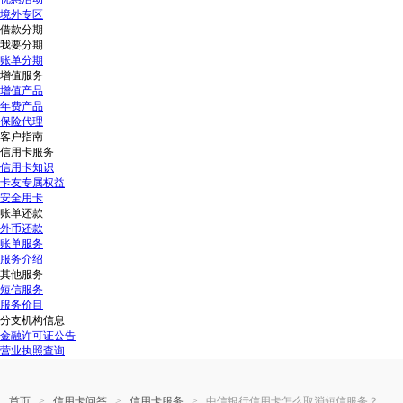
境外专区
借款分期
我要分期
账单分期
增值服务
增值产品
年费产品
保险代理
客户指南
信用卡服务
信用卡知识
卡友专属权益
安全用卡
账单还款
外币还款
账单服务
服务介绍
其他服务
短信服务
服务价目
分支机构信息
金融许可证公告
营业执照查询
>
>
>
首页
信用卡问答
信用卡服务
中信银行信用卡怎么取消短信服务？