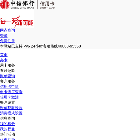
网点查询
登录
免费注册
本网站已支持IPv6 24小时客服热线40088-95558
首页
办卡
用卡服务
查账还款
账单查询
客户服务
信用卡申请
申卡进度查看
信用卡激活
账户设置
账单获取设置
消费模式设置
信息查询
我的积分
我的权益
热门活动
优惠活动