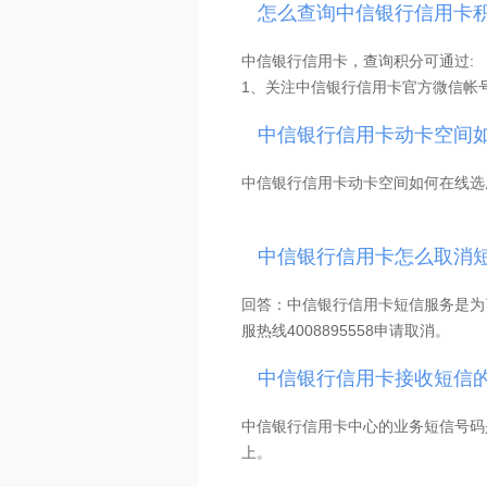
怎么查询中信银行信用卡
2、“溢缴款”是否计息
中信银行信用卡，查询积分可通过:
答：溢缴款留存于信用卡账户中，不
1、关注中信银行信用卡官方微信帐号：“
卡、转至同名借记卡（含他行）。
2、下载中信银行信用卡专属APP－
中信银行信用卡动卡空间如
3、编辑JF加卡末4位发送至1069800
3、溢缴款转出渠道
自助渠道：在动卡空间APP首页--
中信银行信用卡动卡空间如何在线选
面。
人工客服渠道：拨打4008895558
回答：中信银行信用卡动卡空间支持
中信银行信用卡怎么取消
登陆动卡空间APP—优惠.积分—影
4、溢缴款转出收费标准
溢缴款转本行信用卡/借记卡（账户
回答：中信银行信用卡短信服务是为
自助渠道动卡空间溢缴款领回免收手
服热线4008895558申请取消。
人工客服渠道溢缴款领回收费标准如
中信银行信用卡接收短信
转账金额（折合人民币）1万元（含）
转账金额（折合人民币）1万-10万元
中信银行信用卡中心的业务短信号码是1
转账金额（折合人民币）10万元以上
上。