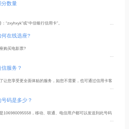
积分数量
计利息，但安全性高，可通过消费、取现、转至本行同名信用
zxyhxyk”或“中信银行信用卡”。
…
动卡空间：
点击下载
何在线选座?
95558，举例：如JF1234。
查询栏直接输入“溢缴款转出”，点击查询,自动跳转到超存转出页
座购买电影票?
…
客服电话办理。
电影票在线选座功能，路径如下：
短信服务？
音娱乐—电影/影院，即可在线选座购票。
）免手续费，溢缴款转他行借记卡（账户）采用以下收费标准：
了让您享受更全面体贴的服务，如您不需要，也可通过信用卡客
续费；
…
下：
的号码是多少？
以下，每笔收费人民币5.5元；
（含），每笔收费人民币10.5元；
06980095558，移动、联通、电信用户都可以发送到此号码
，每笔收费人民币15.5元。
…