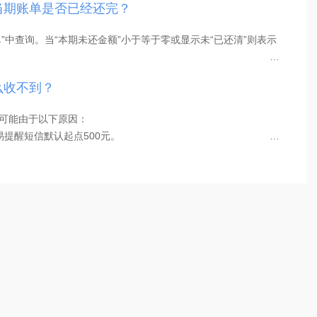
当期账单是否已经还完？
储蓄工具，大额资金建议存入借记卡；
式办理溢缴款转出；
单”中查询。当“本期未还金额”小于等于零或显示未“已还清”则表示
溢缴款转出；
…
P办理溢缴款转出单笔限额人民币5万元且单日仅能办理1笔，单月
么收不到？
可能由于以下原因：
提醒短信默认起点500元。
…
畅通，可正常接收其它短信。
：手机软件对我行部分短信端口进行了屏蔽，需要自行解除屏
单提醒通过微信公众号发送，没有通过短信发送，交易提醒为实
拒收短信：联系运营商的人工客服解除拒收短信，也需要联系信用