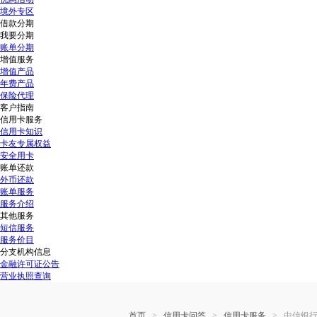
境外专区
借款分期
我要分期
账单分期
增值服务
增值产品
年费产品
保险代理
客户指南
信用卡服务
信用卡知识
卡友专属权益
安全用卡
账单还款
外币还款
账单服务
服务介绍
其他服务
短信服务
服务价目
分支机构信息
金融许可证公告
营业执照查询
>
>
>
首页
信用卡问答
信用卡服务
中信银