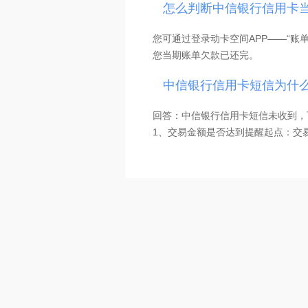
5、溢缴款转出注意事项
怎么判断中信银行信用卡
①资金安全优先：切勿将信用卡作为
②若卡片状态异常，无法通过自助方
您可通过登录动卡空间APP——“账
③外币溢缴款无法通过自助方式办理
您当期账单欠款已还完。
④自助渠道办理限额：动卡空间AP
最多可办理3笔。
中信银行信用卡短信为什
回答：中信银行信用卡短信未收到，
1、交易金额是否达到提醒起点：交易
2、当时的手机状态是否正常：信号
3、是否可收到我行其他内容的短信
蔽。
4、短信还未发送或延迟：交易和账
时发送，账单提醒为出账第2天。
5、是否短信回复过TD或者R，会
卡人工客服解除拒收短信。