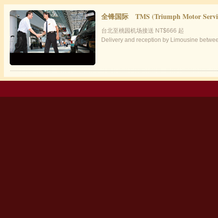
全锋国际 TMS (Triumph Motor Servi
台北至桃园机场接送 NT$666 起
Delivery and reception by Limousine betwee