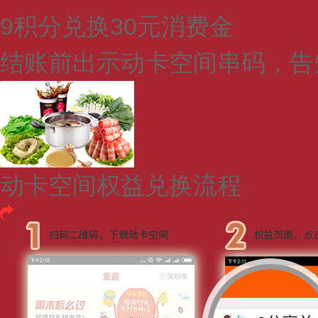
9积分兑换30元消费金
结账前出示动卡空间串码，告
动卡空间权益兑换流程