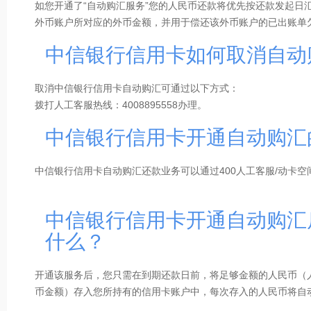
如您开通了“自动购汇服务”您的人民币还款将优先按还款发起日
款，下一个基金日到账。
外币账户所对应的外币金额，并用于偿还该外币账户的已出账单
◆收费标准：以转出行资费标准为准
偿还您所持有的我行信用卡外币及人民币账户的已出账单欠款，
◆还款限制：1、自助还款：每笔还款金额不能小于人民币1元，
中信银行信用卡如何取消自动
低还款额、外币剩余未还金额、人民币剩余未还金额的顺序进行
◆详情请咨询汇添富官方客服4008889918
取消中信银行信用卡自动购汇可通过以下方式：
拨打人工客服热线：4008895558办理。
中信银行信用卡开通自动购汇
中信银行信用卡自动购汇还款业务可以通过400人工客服/动卡空
中信银行信用卡开通自动购汇
什么？
开通该服务后，您只需在到期还款日前，将足够金额的人民币（
币金额）存入您所持有的信用卡账户中，每次存入的人民币将自
款额、外币剩余未还金额、人民币剩余未还金额的顺序进行还款