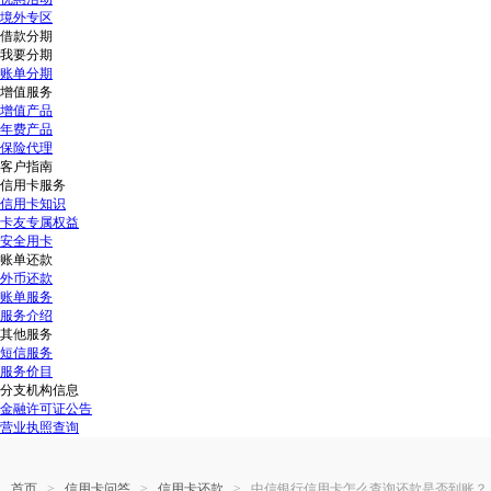
境外专区
借款分期
我要分期
账单分期
增值服务
增值产品
年费产品
保险代理
客户指南
信用卡服务
信用卡知识
卡友专属权益
安全用卡
账单还款
外币还款
账单服务
服务介绍
其他服务
短信服务
服务价目
分支机构信息
金融许可证公告
营业执照查询
>
>
>
首页
信用卡问答
信用卡还款
中信银行信用卡怎么查询还款是否到账？