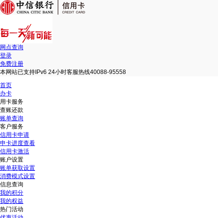
网点查询
登录
免费注册
本网站已支持IPv6 24小时客服热线40088-95558
首页
办卡
用卡服务
查账还款
账单查询
客户服务
信用卡申请
申卡进度查看
信用卡激活
账户设置
账单获取设置
消费模式设置
信息查询
我的积分
我的权益
热门活动
优惠活动