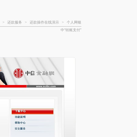
>
还款服务
>
还款操作在线演示
>
个人网银
中“转账支付”