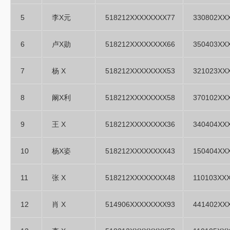
5
李X元
518212XXXXXXXX77
330802XX
6
卢X勋
518212XXXXXXXX66
350403XX
7
杨 X
518212XXXXXXXX53
321023XX
8
阚X利
518212XXXXXXXX58
370102XX
9
王 X
518212XXXXXXXX36
340404XX
10
杨X姿
518212XXXXXXXX43
150404XX
11
张 X
518212XXXXXXXX48
110103XX
12
肖 X
514906XXXXXXXX93
441402XX