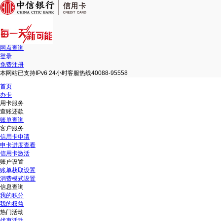
网点查询
登录
免费注册
本网站已支持IPv6 24小时客服热线40088-95558
首页
办卡
用卡服务
查账还款
账单查询
客户服务
信用卡申请
申卡进度查看
信用卡激活
账户设置
账单获取设置
消费模式设置
信息查询
我的积分
我的权益
热门活动
优惠活动