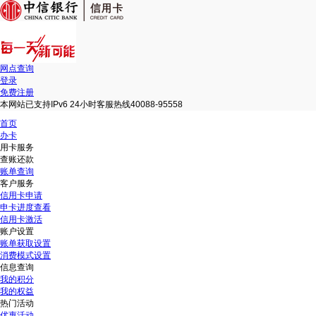
网点查询
登录
免费注册
本网站已支持IPv6 24小时客服热线40088-95558
首页
办卡
用卡服务
查账还款
账单查询
客户服务
信用卡申请
申卡进度查看
信用卡激活
账户设置
账单获取设置
消费模式设置
信息查询
我的积分
我的权益
热门活动
优惠活动