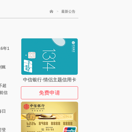
>
最新公告
6年1
利账
中信银行·情侣主题信用卡
不超
免费申请
前信
每日
时登