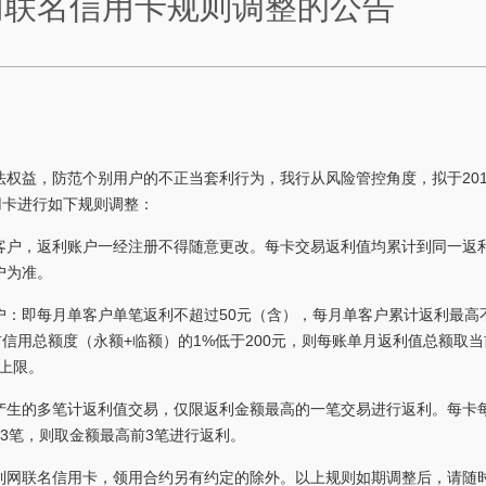
网联名信用卡规则调整的公告
权益，防范个别用户的不正当套利行为，我行从风险管控角度，拟于201
用卡进行如下规则调整：
客户，返利账户一经注册不得随意更改。每卡交易返利值均累计到同一返
户为准。
户：即每月单客户单笔返利不超过50元（含），每月单客户累计返利最高
前信用总额度（永额+临额）的1%低于200元，则每账单月返利值总额取当
上限。
产生的多笔计返利值交易，仅限返利金额最高的一笔交易进行返利。每卡
3笔，则取金额最高前3笔进行返利。
利网联名信用卡，领用合约另有约定的除外。以上规则如期调整后，请随