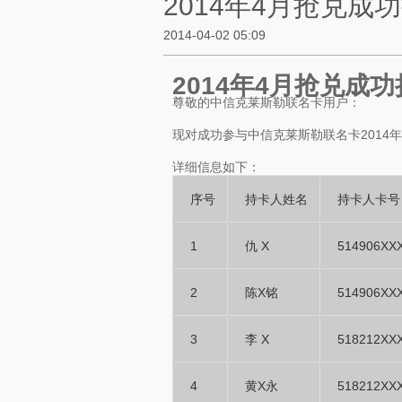
2014年4月抢兑成
2014-04-02 05:09
2014年4月抢兑成
尊敬的中信克莱斯勒联名卡用户：
现对成功参与中信克莱斯勒联名卡2014
详细信息如下：
序号
持卡人姓名
持卡人卡号
1
仇 X
514906XX
2
陈X铭
514906XX
3
李 X
518212XX
4
黄X永
518212XX