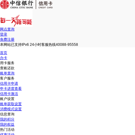
网点查询
登录
免费注册
本网站已支持IPv6 24小时客服热线40088-95558
首页
办卡
用卡服务
查账还款
账单查询
客户服务
信用卡申请
申卡进度查看
信用卡激活
账户设置
账单获取设置
消费模式设置
信息查询
我的积分
我的权益
热门活动
优惠活动