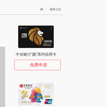
>
最新公告
中信银行“颜”系列信用卡
免费申请
.
.
.
.