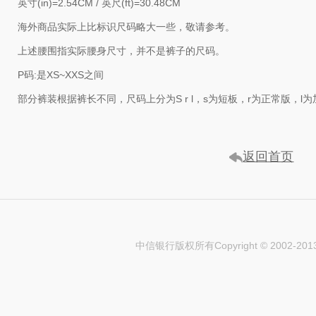
英寸(in)=2.54CM / 英尺(ft)=30.48CM
海外商品实际上比标识尺码略大一些，敬请参考。
上述腰围指实际腰身尺寸，并不是裤子的尺码。
P码:是XS~XXS之间
部分裤装根据裤长不同，尺码上分为S r l，s为短板，r为正常版，l
返回首页
中信银行版权所有Copyright © 2002-2013 CI