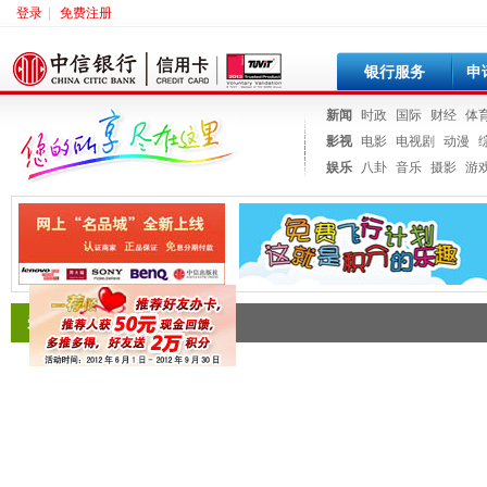
登录
|
免费注册
银行服务
申
新闻
时政
国际
财经
体
影视
电影
电视剧
动漫
娱乐
八卦
音乐
摄影
游
爱洲际