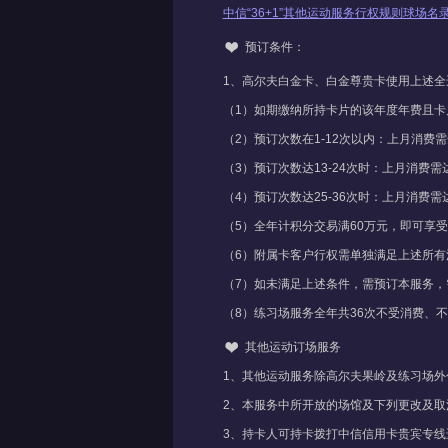
中信“36+1”其他运动服务行权规则球场名
预订条件：
1、高尔夫白金卡、白金尊贵卡使用上述
（1）如期缴纳所持卡片的该年度年费且卡
（2）预订次数在1-12次以内：上月消费需
（3）预订次数达13-24次时：上月消费
（4）预订次数达25-36次时：上月消费
（5）全年计积分交易满60万元，即可享
（6）附属卡客户行权需单独满足上述所有
（7）如未满足上述条件，需预订本服务，
（8）练习场服务全年共36次不受消费、
其他运动订场服务
1、其他运动服务除高尔夫果岭及练习场外
2、本服务中所开放的场馆及下列更改及
3、持卡人可持卡拨打中信信用卡贵宾专线