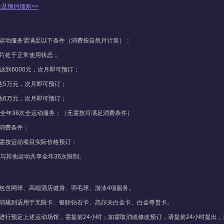
录及预约细则>>
全运动服务需满足以下条件（消费按自然月计算）：
片处于正常使用状态；
达到6000元，次月即可预订；
需达5万元，次月即可预订；
需达6万元，次月即可预订；
受全年36次全运动服务；（无需按月满足消费条件）
消费条件；
需按运动项目实际价格预订；
不与其他运动共享全年36次限制。
包含网球、高端酒店健身、羽毛球、游泳4项服务。
取消规则适用于无限卡、银联钻石卡、高尔夫白金卡、白金尊贵卡。
进行预定上述运动场馆，需提前24小时；如需取消或修改预订，请提前24小时提出，