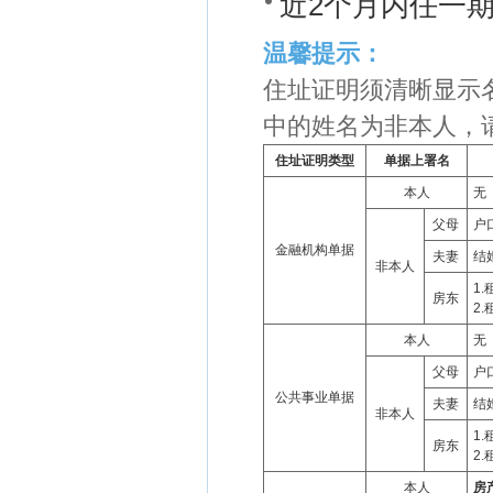
近2个月内任一
温馨提示：
住址证明须清晰显示
中的姓名为非本人，
住址证明类型
单据上署名
本人
无
父母
户
金融机构单据
夫妻
结
非本人
1
房东
2
本人
无
父母
户
公共事业单据
夫妻
结
非本人
1
房东
2
本人
房