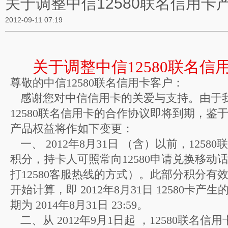
关于调整中信12580联名信用卡
2012-09-11 07:19
关于调整中信
12580联名
尊敬的中信
12580联名信用卡客户：
感谢您对中信信用卡的关爱与支持。由于
12580联名信用卡的合作协议即将到期，鉴
产品权益将作如下变更：
一、
2012年
8月
31日
（含）以前，
1258
积分，持卡人可照常向
12580申请兑换移
打
12580客服热线的方式）。此部分积分
开始计算，即
2012年
8月
31日
12580卡产
期为
2014年
8月
31日
23:59。
二、从
2012年
9月
1日起
，
12580联名信