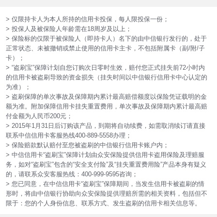
> 仅限持卡人为本人所持的信用卡投保，每人限投保一份；
> 投保人及被保险人年龄需在18周岁及以上；
> 保险标的仅限于被保险人（即持卡人）名下的由中信银行发行的，处于
正常状态、未被撤销或禁止使用的信用卡主卡，不包括附属卡（副/附/子
卡）；
> “盗刷宝”保障计划自您订购次日零时生效，赔付您正式挂失前72小时内
的信用卡被盗刷导致的资金损失（挂失时间以中信银行信用卡中心认定的
为准）；
> 盗刷保障的单次事故及保障期内累计最高赔偿额度以保险凭证载明的金
额为准。附加保障信用卡挂失重置费用，单次事故及保障期内累计最高赔
付金额为人民币200元；
> 2015年1月31日后订购该产品，到期将自动续费，如需取消续订请直接
联系中信信用卡客服热线400-889-5558办理；
> 保险赔款默认赔付至您被盗刷的中信银行信用卡账户内；
> 中信信用卡“盗刷宝”保障计划由众安保险提供信用卡盗用保险及理赔服
务，如对“盗刷宝”包含的“安全支付险”及“挂失重置费用险”产品本身有疑义
的，请联系众安客服热线：400-999-9595咨询；
> 您已同意，在中信信用卡“盗刷宝”保障期间，当发生信用卡被盗刷的情
形时，将由中信银行协助向众安保险提供理赔所需的相关资料，包括但不
限于：您的个人身份信息、联系方式、发生盗刷的信用卡相关信息等。