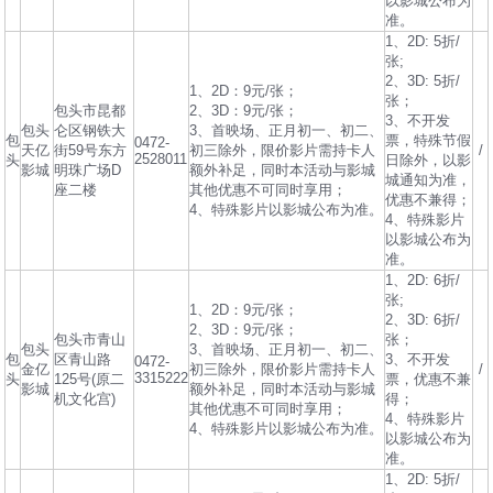
以影城公布为
准。
1、2D: 5折/
张;
2、3D: 5折/
1、2D：9元/张；
张；
包头市昆都
2、3D：9元/张；
3、不开发
包头
仑区钢铁大
3、首映场、正月初一、初二、
包
票，特殊节假
0472-
天亿
街59号东方
初三除外，限价影片需持卡人
/
2528011
头
日除外，以影
影城
明珠广场D
额外补足，同时本活动与影城
城通知为准，
座二楼
其他优惠不可同时享用；
优惠不兼得；
4、特殊影片以影城公布为准。
4、特殊影片
以影城公布为
准。
1、2D: 6折/
张;
1、2D：9元/张；
2、3D: 6折/
2、3D：9元/张；
包头市青山
张；
包头
3、首映场、正月初一、初二、
包
区青山路
3、不开发
0472-
金亿
初三除外，限价影片需持卡人
/
3315222
头
125号(原二
票，优惠不兼
影城
额外补足，同时本活动与影城
机文化宫)
得；
其他优惠不可同时享用；
4、特殊影片
4、特殊影片以影城公布为准。
以影城公布为
准。
1、2D: 5折/