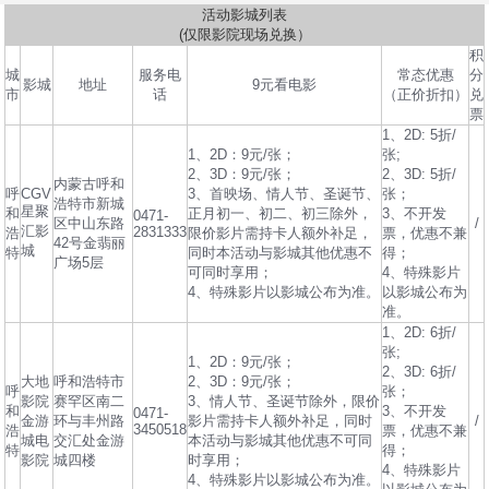
活动影城列表
(仅限影院现场兑换）
积
城
服务电
常态优惠
分
影城
地址
9元看电影
市
话
（正价折扣）
兑
票
1、2D: 5折/
1、2D：9元/张；
张;
2、3D：9元/张；
2、3D: 5折/
内蒙古呼和
呼
CGV
3、首映场、情人节、圣诞节、
张；
浩特市新城
星聚
和
正月初一、初二、初三除外，
3、不开发
0471-
区中山东路
/
汇影
2831333
浩
限价影片需持卡人额外补足，
票，优惠不兼
42号金翡丽
城
特
同时本活动与影城其他优惠不
得；
广场5层
可同时享用；
4、特殊影片
4、特殊影片以影城公布为准。
以影城公布为
准。
1、2D: 6折/
张;
1、2D：9元/张；
2、3D: 6折/
大地
呼和浩特市
2、3D：9元/张；
呼
张；
影院
赛罕区南二
3、情人节、圣诞节除外，限价
和
3、不开发
0471-
金游
环与丰州路
影片需持卡人额外补足，同时
/
3450518
浩
票，优惠不兼
城电
交汇处金游
本活动与影城其他优惠不可同
特
得；
影院
城四楼
时享用；
4、特殊影片
4、特殊影片以影城公布为准。