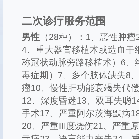
二次诊疗服务范围
男性
（28种）：1、恶性肿
4、重大器官移植术或造血干
称冠状动脉旁路移植术）6、
毒症期）7、多个肢体缺失8
瘤10、慢性肝功能衰竭失代
12、深度昏迷13、双耳失聪1
手术17、严重阿尔茨海默病1
20、严重III度烧伤21、严
元病23、语言能力丧失24、