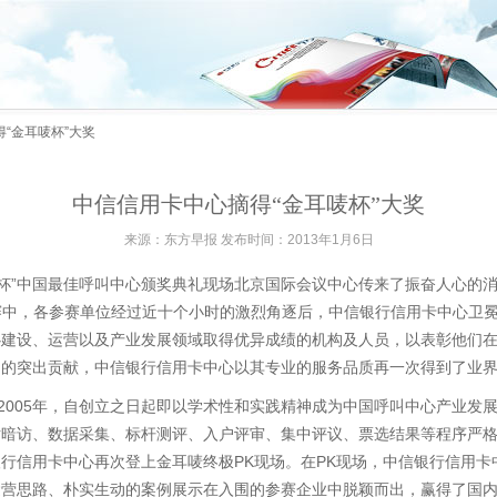
“金耳唛杯”大奖
中信信用卡中心摘得“金耳唛杯”大奖
来源：东方早报 发布时间：2013年1月6日
耳唛杯”中国最佳呼叫中心颁奖典礼现场北京国际会议中心传来了振奋人心的
奖赛中，各参赛单位经过近十个小时的激烈角逐后，中信银行信用卡中心卫冕
建设、运营以及产业发展领域取得优异成绩的机构及人员，以表彰他们在2
出的突出贡献，中信银行信用卡中心以其专业的服务品质再一次得到了业
于2005年，自创立之日起即以学术性和实践精神成为中国呼叫中心产业发
话暗访、数据采集、标杆测评、入户评审、集中评议、票选结果等程序严
行信用卡中心再次登上金耳唛终极PK现场。在PK现场，中信银行信用卡
运营思路、朴实生动的案例展示在入围的参赛企业中脱颖而出，赢得了国