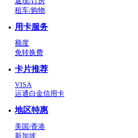
返现/订房
租车/购物
用卡服务
额度
免转换费
卡片推荐
VISA
运通白金信用卡
地区特惠
美国/香港
新加坡