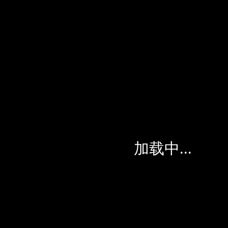
信用卡名
顺丰卡
目标客群
邮寄达人
特色优惠
一分钱寄快递
最高10%快递费返
顺丰VIP资格
加载中...
立刻申请