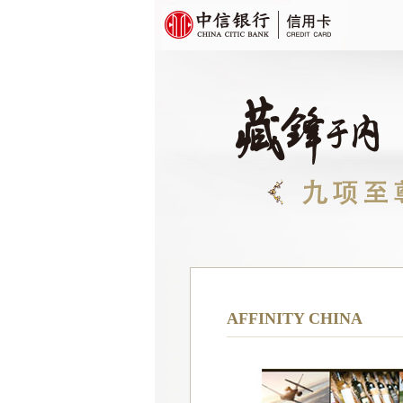
AFFINITY CHINA