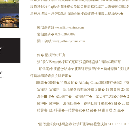
板瘜鐨勫湴浜ц祫婧愶紝骞朵负鍏朵細鍛樼殑瀛愬コ鏁欒偛鎻愪緵
滑杩涘叆鍏ㄧ悆鏈€璐熺洓鍚嶇殑椤跺皷绉佺珛瀛︽牎绛夈€�
缃戝潃锛歸ww.affinitychina.com
鐢佃瘽锛� 021-62898802
閭锛歵ravel@affinitychina.com
鈼� 涓撲韩绀奸亣
涓俊VISA鏃犻檺鍗℃寔鍗′汉鍙韩鍙楀涓嬩紭鎯狅細
1銆佹寔鍗′汉鍙傚姞浠ヤ笅浠讳綍涓€琛岀▼锛屽彲浜汉姘戝
牸锛堝師浠蜂负浜烘皯甯�
108锛�000鍏�/浜猴級銆� Affinity China 2013骞存梾琛岀
宸撮粠: 宸撮粠---鎴涚撼鈥曟懇绾冲摜-5 鏈� 18 鏃ヨ嚦 25 
澶忓▉澶�: 娆ц儭宀�---姣涗紛宀�---鍙埍宀涒€�7 鏈� 27
绫冲叞: 绫冲叞---濞佸凹鏂�---鎵樻柉鍗＄撼鈥�9 鏈� 25 鏃
绾界害: 鏃ч噾灞�---绾界害鈥�12 鏈� 14 鏃ヨ嚦 21 鏃�
2銆佸弬鍔犺绋嬫寔鍗′汉锛屽彲鍏嶈垂鑾疯禒ACCESS CARD