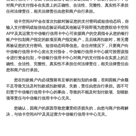
对商户的支付指令在实质上的正确性、合法性、完整性、真实性不承担
任何法律责任，相关法律责任由您和商户自行承担。
动卡空间APP会在首次扣款时验证您的支付密码或短信动态码，你
输入支付密码或短信动态验证码或其他验证手段即视为您授权动卡空间
APP及其运营方中信银行信用卡中心可依据商户的交易指令从您的银行
账户中扣划商户指定的款项至商户指定账户，且后续再扣款时，将无需
再验证您的支付密码、短信动态码等信息。在任何情况下，只要商户向
中信银行信用卡中心发出支付指令，中信银行信用卡中心就可按照该指
令进行资金扣划，中信银行信用卡中心对商户的支付指令在实质上的正
确性、合法性、完整性、真实性不承担任何法律责任，相关法律责任由
您和商户自行承担。
您在扣款账户内必须预留有足够的被扣划的余额，否则因账户余额
不足导致无法及时扣款或扣款错误、失败，责任由您自行承担。因不可
归责于中信银行信用卡中心的事由，导致的不能及时划付款项、划错款
项等责任与中信银行信用卡中心无关。
您确认，因商户的原因导致您遭受经济损失的，由您与商户协商解
决，与动卡空间APP及其运营方中信银行信用卡中心无关。