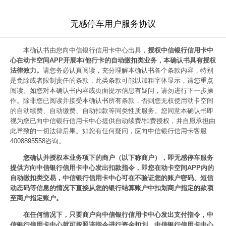
无感停车用户服务协议
本确认书由您向中信银行信用卡中心出具，
授权中信银行信用卡中
心在动卡空间APP开展本/他行卡的自动缴扣类业务，本确认书具有授权
法律效力。
请您务必认真阅读，充分理解本确认书各个条款内容，特别
是免除或者限制责任的条款，此类条款可能以加粗字体显示，请您重点
阅读。如您对本确认书内容或页面提示信息有疑问，请勿进行下一步操
作。除非您已阅读并接受本确认书所有条款，否则您无权使用动卡空间
的自动续费、自动缴费、自动扣款等同类性质服务。您同意本确认书即
视为您已向中信银行信用卡中心提供自动续费/扣费授权，并自愿承担由
此导致的一切法律后果。如您有任何疑问，应向中信银行信用卡客服
4008895558咨询。
您确认并授权本业务项下的商户（以下称商户），即无感停车服务
提供方向中信银行信用卡中心发出扣款指令，即您在动卡空间APP内的
自动缴扣类交易，中信银行信用卡中心可在不验证您的账户密码、短信
动态码等信息的情况下直接从您的银行结算账户中扣划商户指定的款项
至商户指定账户。
在任何情况下，只要商户向中信银行信用卡中心发出支付指令，中
信银行信用卡中心就可按照该指令进行资金扣划，中信银行信用卡中心