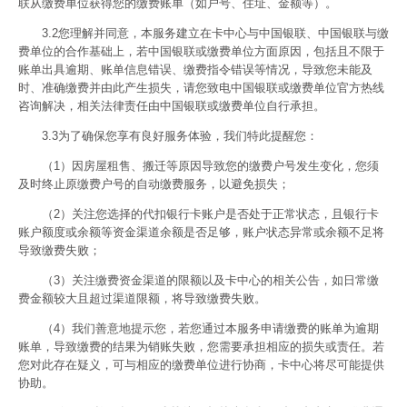
联从缴费单位获得您的缴费账单（如户号、住址、金额等）。
3.2您理解并同意，本服务建立在卡中心与中国银联、中国银联与缴
费单位的合作基础上，若中国银联或缴费单位方面原因，包括且不限于
账单出具逾期、账单信息错误、缴费指令错误等情况，导致您未能及
时、准确缴费并由此产生损失，请您致电中国银联或缴费单位官方热线
咨询解决，相关法律责任由中国银联或缴费单位自行承担。
3.3为了确保您享有良好服务体验，我们特此提醒您：
（1）因房屋租售、搬迁等原因导致您的缴费户号发生变化，您须
及时终止原缴费户号的自动缴费服务，以避免损失；
（2）关注您选择的代扣银行卡账户是否处于正常状态，且银行卡
账户额度或余额等资金渠道余额是否足够，账户状态异常或余额不足将
导致缴费失败；
（3）关注缴费资金渠道的限额以及卡中心的相关公告，如日常缴
费金额较大且超过渠道限额，将导致缴费失败。
（4）我们善意地提示您，若您通过本服务申请缴费的账单为逾期
账单，导致缴费的结果为销账失败，您需要承担相应的损失或责任。若
您对此存在疑义，可与相应的缴费单位进行协商，卡中心将尽可能提供
协助。