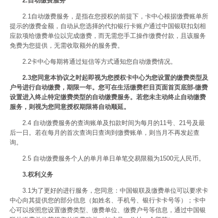
2.自动缴费服务
2.1自动缴费服务，是指在您授权的前提下，卡中心根据缴费账单所
提示的缴费金额，自动从您选择的代扣银行卡账户通过中国银联扣划相
应款项给缴费单位以完成缴费，而无需您手工操作缴费付款，且该服务
免费为您提供，无需收取额外的服务费。
2.2卡中心每期将通过短信等方式通知您自动缴费情况。
2.3您同意本协议之时起即视为您授权卡中心为您设置的缴费类型及
户号进行自动缴费，期限一年。您可在生活缴费栏目页面首页底部-缴费
设置进入终止特定缴费类型的自动缴费服务。若您未主动终止自动缴费
服务，则视为您同意授权期限将自动顺延。
2.4 自动缴费服务的查询账单及扣款时间为每月的11号、21号及最
后一日。若在每月的首次查询日查询到缴费账单，则当月不再发起查
询。
2.5 自动缴费服务个人的单月单日单笔交易限额为1500元人民币。
3.权利义务
3.1为了更好的进行服务，您同意：中国银联及缴费单位可以要求卡
中心向其提供您的部分信息（如姓名、手机号、银行卡卡号等）；卡中
心可以按照您设置缴费类型、缴费单位、缴费户号等信息，通过中国银