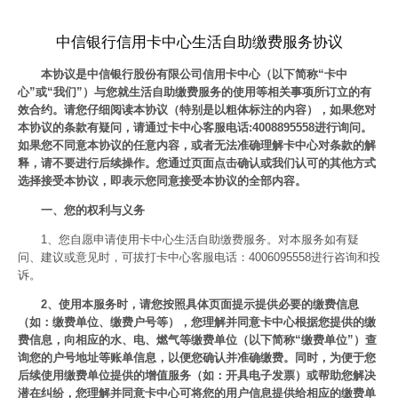
中信银行信用卡中心生活自助缴费服务协议
本协议是中信银行股份有限公司信用卡中心（以下简称“卡中
心”或“我们”）与您就生活自助缴费服务的使用等相关事项所订立的有
效合约。请您仔细阅读本协议（特别是以粗体标注的内容），如果您对
本协议的条款有疑问，请通过卡中心客服电话:4008895558进行询问。
如果您不同意本协议的任意内容，或者无法准确理解卡中心对条款的解
释，请不要进行后续操作。您通过页面点击确认或我们认可的其他方式
选择接受本协议，即表示您同意接受本协议的全部内容。
一、您的权利与义务
1、您自愿申请使用卡中心生活自助缴费服务。对本服务如有疑
问、建议或意见时，可拔打卡中心客服电话：4006095558进行咨询和投
诉。
2、使用本服务时，请您按照具体页面提示提供必要的缴费信息
（如：缴费单位、缴费户号等），您理解并同意卡中心根据您提供的缴
费信息，向相应的水、电、燃气等缴费单位（以下简称“缴费单位”）查
询您的户号地址等账单信息，以便您确认并准确缴费。同时，为便于您
后续使用缴费单位提供的增值服务（如：开具电子发票）或帮助您解决
潜在纠纷，您理解并同意卡中心可将您的用户信息提供给相应的缴费单