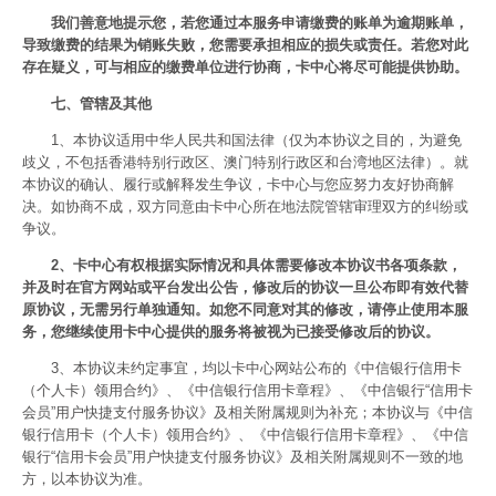
我们善意地提示您，若您通过本服务申请缴费的账单为逾期账单，
导致缴费的结果为销账失败，您需要承担相应的损失或责任。若您对此
存在疑义，可与相应的缴费单位进行协商，卡中心将尽可能提供协助。
七、管辖及其他
1、本协议适用中华人民共和国法律（仅为本协议之目的，为避免
歧义，不包括香港特别行政区、澳门特别行政区和台湾地区法律）。就
本协议的确认、履行或解释发生争议，卡中心与您应努力友好协商解
决。如协商不成，双方同意由卡中心所在地法院管辖审理双方的纠纷或
争议。
2、卡中心有权根据实际情况和具体需要修改本协议书各项条款，
并及时在官方网站或平台发出公告，修改后的协议一旦公布即有效代替
原协议，无需另行单独通知。如您不同意对其的修改，请停止使用本服
务，您继续使用卡中心提供的服务将被视为已接受修改后的协议。
3、本协议未约定事宜，均以卡中心网站公布的《中信银行信用卡
（个人卡）领用合约》、《中信银行信用卡章程》、《中信银行“信用卡
会员”用户快捷支付服务协议》及相关附属规则为补充；本协议与《中信
银行信用卡（个人卡）领用合约》、《中信银行信用卡章程》、《中信
银行“信用卡会员”用户快捷支付服务协议》及相关附属规则不一致的地
方，以本协议为准。