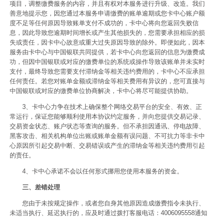
项目，调整缴费服务的内容，并且有权对本服务进行升级、改造。我们
善意地提示您，因您通过本服务申请缴费的账单逾期或您卡中心账户额
度不足等任何原因导致账单支付不成功的，卡中心将向您返回失败信
息，因此导致您逾期时间增长或产生其他损失的，您需要承担相应的损
失或责任，因卡中心故意或重大过失原因导致的除外。即便如此，因本
服务由卡中心与中国银联共同提供，若卡中心向您返回的信息为缴费成
功，但因中国银联或对应的缴费单位的系统或操作导致该账单并未实时
支付，最终导致您需要支付滞纳金等相关违约费用的，卡中心不应承担
任何责任。若您对账单金额或滞纳金等相关费用有异议的，您可直接与
中国银联或对应的缴费单位协商解决，卡中心将尽可能提供协助。
3、卡中心力争在技术上确保整个网络交易平台的安全、有效、正
常运行，保证您能够顺利使用本协议约定服务，并向您提供交易记录、
交易资金状态、账户状态等查询的服务。但不承担因通讯、停电故障、
黑客攻击、相关机构单位出账或账单金额有误问题、不可抗力等非卡中
心原因所引起交易中断、交易错误或产生的滞纳金等相关违约费用引起
的责任。
4、卡中心承诺不会以任何形式挪用您使用本服务的资金。
三、差错处理
您由于未按规定操作，或者您自身其他原因造成缴费指令未执行、
未适当执行、延迟执行的，应及时通过拨打客服电话：4006095558通知