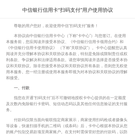
中信银行信用卡“扫码支付”用户使用协议
尊敬的用户您好，欢迎使用中信“扫码支付”服务！
本协议由中信银行信用卡中心（下称“卡中心”）与您签订。在使用
本服务前，您应阅读并接受本协议、《中信银行信用卡领用合约》和
《中信银行信用卡使用协议》 （下称“关联协议”）。卡中心提醒您认真
阅读并充分理解本协议和关联协议各条款，特别是免除或限制责任或权
利条款、争议解决和法律适用条款。请您审慎阅读并选择是否接受本协
议和关联协议。除非您接受本协议和关联协议所有条款，否则您无权使
用本服务。您一经注册或使用本服务即视为对本协议和关联协议的理解
和接受。
一、付款
指您在开通“扫码支付”后不可撤销地授权卡中心提供的在一定额度
及次数内免除银行卡密码、短信动态码以及其他任何信息验证的支付服
务。
付款码仅限当面向银联指定商家展示，商家使用扫码枪或者摄像头
等设备，快速扫描手机的二维码（或条码）后，卡中心根据本协议从您
的账户扣划交易款项至商家账户。在支付时需保管好您的付款码，以防