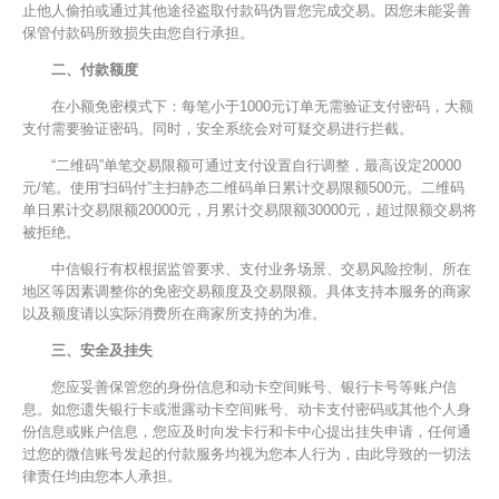
止他人偷拍或通过其他途径盗取付款码伪冒您完成交易。因您未能妥善
保管付款码所致损失由您自行承担。
二、付款额度
在小额免密模式下：每笔小于1000元订单无需验证支付密码，大额
支付需要验证密码。同时，安全系统会对可疑交易进行拦截。
“二维码”单笔交易限额可通过支付设置自行调整，最高设定20000
元/笔。使用“扫码付”主扫静态二维码单日累计交易限额500元。二维码
单日累计交易限额20000元，月累计交易限额30000元，超过限额交易将
被拒绝。
中信银行有权根据监管要求、支付业务场景、交易风险控制、所在
地区等因素调整你的免密交易额度及交易限额。具体支持本服务的商家
以及额度请以实际消费所在商家所支持的为准。
三、安全及挂失
您应妥善保管您的身份信息和动卡空间账号、银行卡号等账户信
息。如您遗失银行卡或泄露动卡空间账号、动卡支付密码或其他个人身
份信息或账户信息，您应及时向发卡行和卡中心提出挂失申请，任何通
过您的微信账号发起的付款服务均视为您本人行为，由此导致的一切法
律责任均由您本人承担。