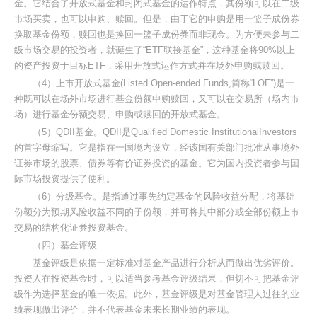
金。它结合了开放式基金和封闭式基金的运作特点，其份额可以在二级
市场买卖，也可以申购、赎回。但是，由于它的申购是用一篮子成份券
换取基金份额，赎回也是换回一篮子成份券而非现金。为方便未参与二
级市场交易的投资者，就诞生了“ETF联接基金”，这种基金将90%以上
的资产投资于目标ETF，采用开放式运作方式并在场外申购或赎回。
（4）上市开放式基金(Listed Open-ended Funds,简称“LOF”)是一
种既可以在场外市场进行基金份额申购赎回，又可以在交易所（场内市
场）进行基金份额交易、申购或赎回的开放式基金。
（5）QDII基金。QDII是Qualified Domestic InstitutionalInvestors
的首字母缩写。它是指在一国境内设立，经该国有关部门批准从事境外
证券市场的股票、债券等有价证券投资的基金。它为国内投资者参与国
际市场投资提供了便利。
（6）分级基金。是指通过事先约定基金的风险收益分配，将基础
份额分为预期风险收益不同的子份额，并可将其中部分或全部份额上市
交易的结构化证券投资基金。
（四）基金评级
基金评级是依据一定标准对基金产品进行分析从而做出优劣评价。
投资人在投资基金时，可以适当参考基金评级结果，但切不可把基金评
级作为选择基金的唯一依据。此外，基金评级是对基金管理人过往的业
绩表现做出评价，并不代表基金未来长期业绩的表现。