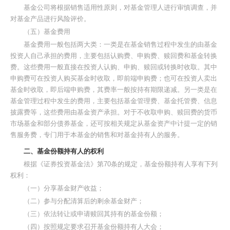
基金公司将根据销售适用性原则，对基金管理人进行审慎调查，并
对基金产品进行风险评价。
（五）基金费用
基金费用一般包括两大类：一类是在基金销售过程中发生的由基金
投资人自己承担的费用，主要包括认购费、申购费、赎回费和基金转换
费。这些费用一般直接在投资人认购、申购、赎回或转换时收取。其中
申购费可在投资人购买基金时收取，即前端申购费；也可在投资人卖出
基金时收取，即后端申购费，其费率一般按持有期限递减。另一类是在
基金管理过程中发生的费用，主要包括基金管理费、基金托管费、信息
披露费等，这些费用由基金资产承担。对于不收取申购、赎回费的货币
市场基金和部分债券基金，还可按相关规定从基金资产中计提一定的销
售服务费，专门用于本基金的销售和对基金持有人的服务。
二、基金份额持有人的权利
根据《证券投资基金法》第70条的规定，基金份额持有人享有下列
权利：
（一）分享基金财产收益；
（二）参与分配清算后的剩余基金财产；
（三）依法转让或申请赎回其持有的基金份额；
（四）按照规定要求召开基金份额持有人大会；