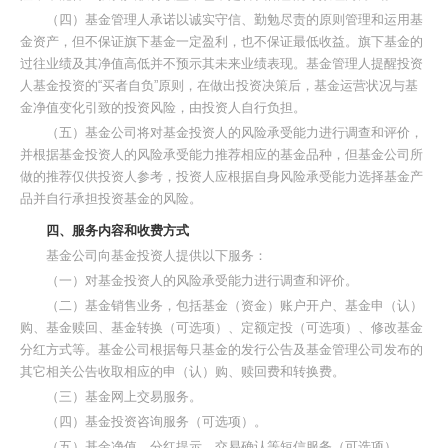
（四）基金管理人承诺以诚实守信、勤勉尽责的原则管理和运用基
金资产，但不保证旗下基金一定盈利，也不保证最低收益。旗下基金的
过往业绩及其净值高低并不预示其未来业绩表现。基金管理人提醒投资
人基金投资的“买者自负”原则，在做出投资决策后，基金运营状况与基
金净值变化引致的投资风险，由投资人自行负担。
（五）基金公司将对基金投资人的风险承受能力进行调查和评价，
并根据基金投资人的风险承受能力推荐相应的基金品种，但基金公司所
做的推荐仅供投资人参考，投资人应根据自身风险承受能力选择基金产
品并自行承担投资基金的风险。
四、服务内容和收费方式
基金公司向基金投资人提供以下服务：
（一）对基金投资人的风险承受能力进行调查和评价。
（二）基金销售业务，包括基金（资金）账户开户、基金申（认）
购、基金赎回、基金转换（可选项）、定额定投（可选项）、修改基金
分红方式等。基金公司根据每只基金的发行公告及基金管理公司发布的
其它相关公告收取相应的申（认）购、赎回费和转换费。
（三）基金网上交易服务。
（四）基金投资咨询服务（可选项）。
（五）基金净值、分红提示、交易确认等短信服务（可选项）。