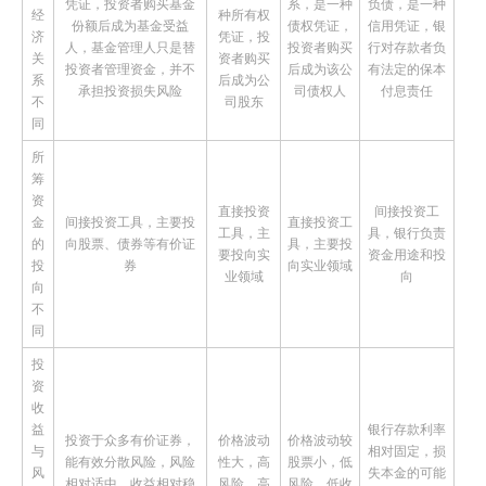
凭证，投资者购买基金
系，是一种
负债，是一种
经
种所有权
份额后成为基金受益
债权凭证，
信用凭证，银
济
凭证，投
人，基金管理人只是替
投资者购买
行对存款者负
关
资者购买
投资者管理资金，并不
后成为该公
有法定的保本
系
后成为公
承担投资损失风险
司债权人
付息责任
不
司股东
同
所
筹
资
直接投资
间接投资工
金
间接投资工具，主要投
直接投资工
工具，主
具，银行负责
的
向股票、债券等有价证
具，主要投
要投向实
资金用途和投
投
券
向实业领域
业领域
向
向
不
同
投
资
收
益
银行存款利率
投资于众多有价证券，
价格波动
价格波动较
与
相对固定，损
能有效分散风险，风险
性大，高
股票小，低
风
失本金的可能
相对适中，收益相对稳
风险、高
风险、低收