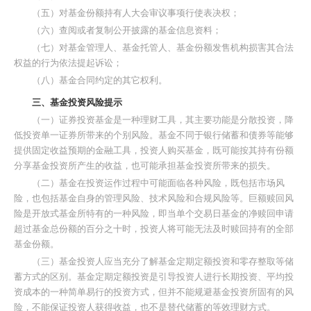
（五）对基金份额持有人大会审议事项行使表决权；
（六）查阅或者复制公开披露的基金信息资料；
（七）对基金管理人、基金托管人、基金份额发售机构损害其合法
权益的行为依法提起诉讼；
（八）基金合同约定的其它权利。
三、基金投资风险提示
（一）证券投资基金是一种理财工具，其主要功能是分散投资，降
低投资单一证券所带来的个别风险。基金不同于银行储蓄和债券等能够
提供固定收益预期的金融工具，投资人购买基金，既可能按其持有份额
分享基金投资所产生的收益，也可能承担基金投资所带来的损失。
（二）基金在投资运作过程中可能面临各种风险，既包括市场风
险，也包括基金自身的管理风险、技术风险和合规风险等。巨额赎回风
险是开放式基金所特有的一种风险，即当单个交易日基金的净赎回申请
超过基金总份额的百分之十时，投资人将可能无法及时赎回持有的全部
基金份额。
（三）基金投资人应当充分了解基金定期定额投资和零存整取等储
蓄方式的区别。基金定期定额投资是引导投资人进行长期投资、平均投
资成本的一种简单易行的投资方式，但并不能规避基金投资所固有的风
险，不能保证投资人获得收益，也不是替代储蓄的等效理财方式。