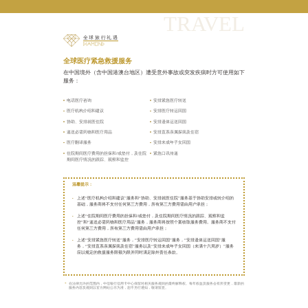
TRAVEL
全球旅行礼遇
全球医疗紧急救援服务
在中国境外（含中国港澳台地区）遭受意外事故或突发疾病时方可使用如下
服务：
电话医疗咨询
安排紧急医疗转送
医疗机构介绍和建议
安排医疗转运回国
协助、安排就医住院
安排遗体运送回国
递送必需药物和医疗用品
安排直系亲属探病及住宿
医疗翻译服务
安排未成年子女回国
住院期间医疗费用的担保和/或垫付，及住院
紧急口讯传递
期间医疗情况的跟踪、观察和监控
温馨提示：
上述“医疗机构介绍和建议”服务和“协助、安排就医住院”服务基于协助安排或转介绍的
基础，服务商将不支付任何第三方费用，所有第三方费用需由用户承担；
上述“住院期间医疗费用的担保和/或垫付，及住院期间医疗情况的跟踪、观察和监
控”和“递送必需药物和医疗用品”服务，服务商将按照个案收取服务费用。服务商不支付
任何第三方费用，所有第三方费用需由用户承担；
上述“安排紧急医疗转送”服务，“安排医疗转运回国”服务，“安排遗体运送回国”服
务，“安排直系亲属探病及住宿”服务以及“安排未成年子女回国（未满十六周岁）”服务
应以规定的救援服务限额为限并同时满足除外责任条款。
在法律允许的范围内，中信银行信用卡中心保留对相关服务规则的最终解释权。每年权益及服务会有所变更，最新的
服务内容及规则以官方网站公示为准，恕不另行通知，敬请留意。