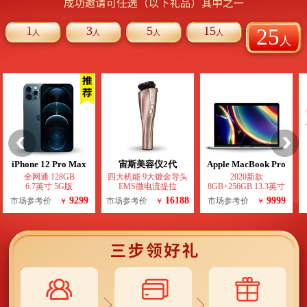
1
3
5
15
25
人
人
人
人
人
iPhone 12 Pro Max
宙斯美容仪2代
Apple MacBook Pro
全网通 128GB
四大机能 9大镀金导头
2020新款
6.7英寸 5G版
EMS微电流提拉
8GB+256GB 13.3英寸
9299
16188
9999
市场参考价
市场参考价
市场参考价
￥
￥
￥