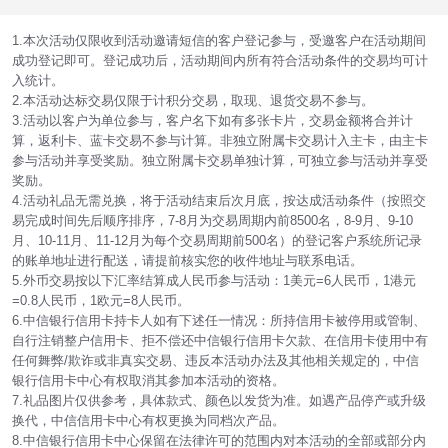
1.本次活动仅限收到活动邀请短信的客户登记参与，受邀客户在活动期间
成功登记即可。登记成功后，活动期间内所有符合活动条件的交易均可计
入统计。
2.本活动达标交易仅限于计积分交易，取现、退货交易不参与。
3.活动以客户为单位参与，客户名下如有多张卡片，交易金额将合并计
算，返利卡、蓝卡交易不参与计算。非独立附属卡交易计入主卡，由主卡
参与活动并享受奖励。独立附属卡交易单独计算，可独立参与活动并享受
奖励。
4.活动礼品无需兑换，将于活动结束后次月底，按达成活动条件（按照交
易完成时间先后顺序排序，7-8月为交易周期内前8500名，8-9月、9-10
月、10-11月、11-12月为每个交易周期前500名）的登记客户系统所记录
的账单地址进行配送，请提前核实您的收件地址与联系电话。
5.外币交易按以下汇率结算成人民币参与活动：1美元=6人民币，1港元
=0.8人民币，1欧元=8人民币。
6.中信银行信用卡持卡人如有下述任一情况：所持信用卡被停用或管制、
自行注销整户信用卡、拒不偿还中信银行信用卡欠款、在信用卡使用中有
任何舞弊/欺诈或非真实交易、违反本活动办法及其他相关规定的，中信
银行信用卡中心有权取消其参加本活动的资格。
7.礼品图片仅供参考，具体款式、颜色以发货为准。如遇产品停产或升级
换代，中信信用卡中心有权更换为同档次产品。
8.中信银行信用卡中心保留在法律许可的范围内对本活动的全部或部分内