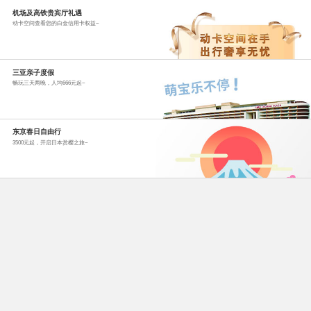
机场及高铁贵宾厅礼遇
动卡空间查看您的白金信用卡权益~
三亚亲子度假
畅玩三天两晚，人均666元起~
东京春日自由行
3500元起，开启日本赏樱之旅~