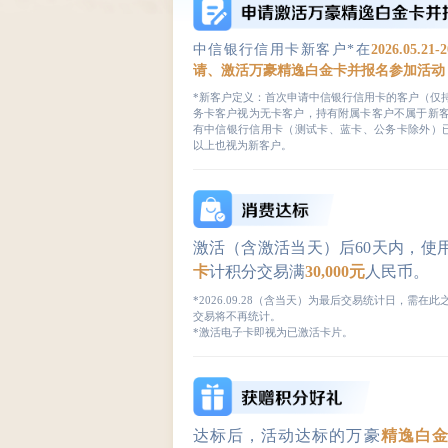
中信银行信用卡新客户*在
2026.05.21-2
请、激活万豪精逸白金卡并报名参加活动
*新客户定义：首次申请中信银行信用卡的客户（仅
务卡客户视为无卡客户，持有附属卡客户不属于新
有中信银行信用卡（测试卡、蓝卡、公务卡除外）已
以上也视为新客户。
激活（含激活当天）后60天内，使
卡
计积分交易满
30,000元
人民币。
*2026.09.28（含当天）为最后交易统计日，需在
交易将不再统计。
*激活电子卡即视为已激活卡片。
达标后，活动达标的万豪
精逸白