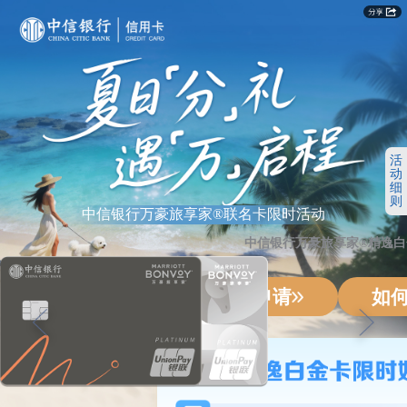
活
动
细
则
中信银行万豪旅享家®联名卡限时活动
中信银行万豪旅享家®精逸白
立即申请
如
广告