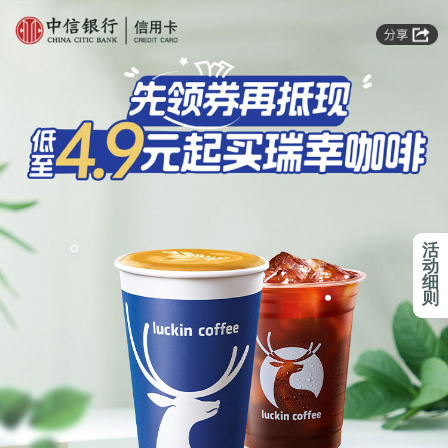
活
动
细
则