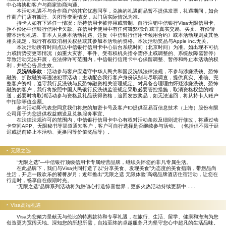
中心将协助客户与商家协商沟通。
本活动礼遇不与合作商户的其它优惠同享，兑换的礼遇商品暂不提供发票，礼遇期间，如合
作商户门店有搬迁、关闭等变更情况，以门店实际情况为准。
持卡人如有下述任一情况：所持信用卡被停用或管制、自行注销中信银行Visa无限信用卡、
拒不偿还中信银行信用卡欠款、在信用卡使用中有任何舞弊/欺诈或非真实交易、买卖、有偿转
赠本活动礼遇、非本人兑换本活动礼遇、违反《中信银行信用卡领用合约》或本活动规则及其他
相关规定，我行有权取消相关权益或其参加本活动的资格。本次活动奖品与Apple inc.无关。
本次活动所有时间点以中信银行信用卡中心后台系统时间（北京时间）为准。如出现不可抗
力或情势变更等情况（如重大灾害、事件、受有权机关指令需停止或调整的、系统故障需暂停）
导致活动无法开展，在法律许可范围内，中信银行信用卡中心保留调整、暂停和终止本活动的权
利，并经公告后生效。
反洗钱条款
：活动参与客户应遵守中华人民共和国反洗钱法律法规，不参与涉嫌洗钱、恐怖
融资、扩散融资等违法犯罪活动；主动配合我行客户身份识别与尽职调查，提供真实、准确、完
整客户资料，遵守我行反洗钱与反恐怖融资相关管理规定。对具备合理理由怀疑涉嫌洗钱、恐怖
融资的客户，我行将按照中国人民银行反洗钱监管规定采取必要管控措施，取消资格权益的赠
送，必要时将取消活动参与资格及礼品获得资格，追回发放奖品，如无法追回，将从持卡人账户
中扣除等值金额。
参与活动即代表您同意我们将您的加密卡号及客户ID提供至易百信息技术（上海）股份有限
公司用于为您提供权益赠送及兑换服务事宜。
在法律法规许可的范围内，中信银行信用卡中心有权对活动条款及细则进行修改，将通过动
卡空间APP、无限秘书等渠道通知客户，客户可自行选择是否继续参与活动。（包括但不限于延
迟或提前终止本活动、更换同等价值奖品等）。
无限之选
“无限之选”—中信银行顶级信用卡专属经营品牌，继续关怀您的非凡专属生活。
在此品牌下，我们与Visa共同打造了以“分享美食、发现美食”为态度的美食指南，带您品尚
生活，开启一段欢乐的饕餮岁月；近年推出“无限之选 无限体验”高端品牌酒店住宿活动，让您在
行走时，畅享自在假期时光。
“无限之选”品牌系列活动将为您倾心打造惊喜世界，更多火热活动持续更新中......
Visa高端礼遇
Visa为您倾力呈献无与伦比的特惠款待和专享礼遇，在旅行、生活、留学、健康和海淘为您
创造更为宽阔天地。深知您的所想所需，自始至终的卓越服务只为坚守您心中超凡的生活品味。