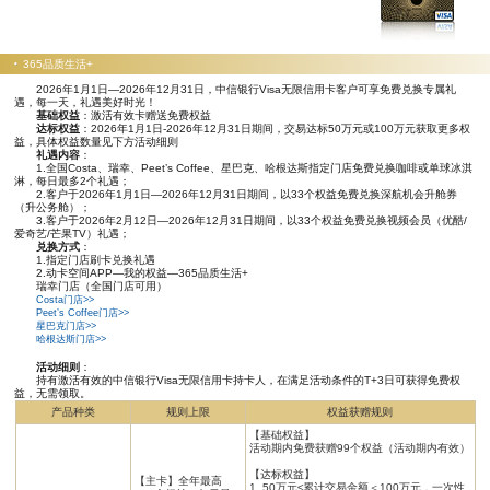
365品质生活+
2026年1月1日—2026年12月31日，中信银行Visa无限信用卡客户可享免费兑换专属礼
遇，每一天，礼遇美好时光！
基础权益
：激活有效卡赠送免费权益
达标权益
：2026年1月1日-2026年12月31日期间，交易达标50万元或100万元获取更多权
益，具体权益数量见下方活动细则
礼遇内容
：
1.全国Costa、瑞幸、Peet’s Coffee、星巴克、哈根达斯指定门店免费兑换咖啡或单球冰淇
淋，每日最多2个礼遇；
2.客户于2026年1月1日—2026年12月31日期间，以33个权益免费兑换深航机会升舱券
（升公务舱）；
3.客户于2026年2月12日—2026年12月31日期间，以33个权益免费兑换视频会员（优酷/
爱奇艺/芒果TV）礼遇；
兑换方式
：
1.指定门店刷卡兑换礼遇
2.动卡空间APP—我的权益—365品质生活+
瑞幸门店（全国门店可用）
Costa门店>>
Peet’s Coffee门店>>
星巴克门店>>
哈根达斯门店>>
活动细则
：
持有激活有效的中信银行Visa无限信用卡持卡人，在满足活动条件的T+3日可获得免费权
益，无需领取。
产品种类
规则上限
权益获赠规则
【基础权益】
活动期内免费获赠99个权益（活动期内有效）
【达标权益】
【主卡】全年最高
1. 50万元≤累计交易金额＜100万元，一次性