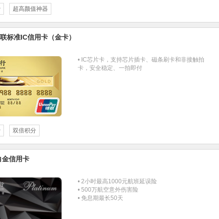
费
超高颜值神器
联标准IC信用卡（金卡）
• IC芯片卡，支持芯片插卡、磁条刷卡和非接触拍
卡，安全稳定、一拍即付
费
双倍积分
白金信用卡
• 2小时最高1000元航班延误险
• 500万航空意外伤害险
• 免息期最长50天