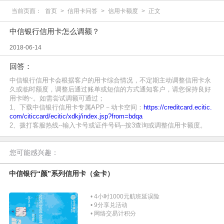
当前页面：
首页
>
信用卡问答
>
信用卡额度
>
正文
中信银行信用卡怎么调额？
2018-06-14
回答：
中信银行信用卡会根据客户的用卡综合情况，不定期主动调整信用卡永
久或临时额度，调整后通过账单或短信的方式通知客户，请您保持良好
用卡哟~。如需尝试调额可通过；
1、下载中信银行信用卡专属APP－动卡空间：
https://creditcard.ecitic.
com/citiccard/ecitic/xdkj/index.jsp?from=bdqa
2、拨打客服热线--输入卡号或证件号码--按3查询或调整信用卡额度。
您可能感兴趣：
中信银行“颜”系列信用卡（金卡）
• 4小时1000元航班延误险
• 9分享兑活动
• 网络交易计积分