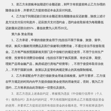
3、若乙方未按账单如期进行全额还款，则甲方有权提前终止乙方办理的
随借金业务，并要求乙方提前偿还本金及应付利息。
4、乙方如于到期还款日前未全额还清当期随借金应还款额，除按上述计
息方法支付应付利息外，还应按月支付违约金，违约金收取标准为每期最低
还款额未还部分的5%，最低收费为人民币20元。
第六条 资金用途
1、乙方承诺，申请的借款资金用于(包括但不限于装修、旅游、留学、
培训、购买大额耐用消费品及医疗保健等)消费用途，不通过非法手段套取现
金。乙方将严格按照国家相关部门及中信银行的规定使用，不用于任何生产
经营、投资等非消费活动领域（包括但不限于购买股票、有价证券、期货、
理财产品等金融产品，购房或进行房地产经营等），不用于借贷牟取非法收
入，不用于国家法律、政策以及监管机构规定禁止的其他限制领域。
2、乙方承诺配合甲方进行借款资金用途后续检查。如甲方要求，乙方须
在甲方规定的时间内向甲方提供借款资金使用的用途凭证，否则，视为乙方
违约，乙方将承担由此导致的一切责任及损失。
3、若乙方违反上述条款约定，将被视为违反《中信银行信用卡（个人
卡）领用合约》及本合约的约定，甲方有权随时提前终止乙方额度/借款资金
的使用，并要求乙方提前还清所有借款资金的全额本息。甲方有权将该违约