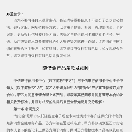
郑重警示：
请您不要向任何人泄露密码、验证码等重要信息！不法分子会伪冒公检
法、银行客服、网址链接等方式，以信用卡提额、升级、办理随借金、卡片
逾期、更新银行信息资料等为由，诱骗客户提供信用卡和储蓄卡卡号、密
码、动态码等信息或要求转账给个人账户等方式进行诈骗，请您切勿泄露！
切勿转账给不明账户！如有疑问，请立即致电银行客服电话，如发现资金异
常，请立即致电银行客服电话并报警处理。
随借金产品条款及细则
中信银行信用卡中心（以下简称“甲方”）与中信银行信用卡中心主卡申
领人（以下简称“乙方”）就乙方申请办理甲方“随借金”产品事宜特签订如下
合约，若乙方同意申请办理上述产品，即表示其已阅读并同意遵守本合约及
相关收费标准，并且对相应的法律后果已全部知晓并充分理解：
第一条 名词定义
“随借金”是甲方依托随借金电子现金卡向优质持卡客户提供按日计息的
短期消费金融服务产品。乙方申请在通过核准后，甲方将款项划至乙方指定
的本人名下的借记卡上供乙方用于消费，同时乙方需根据本产品条款及细则