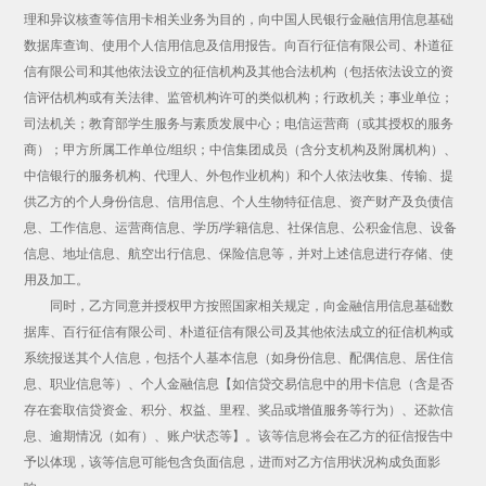
理和异议核查等信用卡相关业务为目的，向中国人民银行金融信用信息基础
数据库查询、使用个人信用信息及信用报告。向百行征信有限公司、朴道征
信有限公司和其他依法设立的征信机构及其他合法机构（包括依法设立的资
信评估机构或有关法律、监管机构许可的类似机构；行政机关；事业单位；
司法机关；教育部学生服务与素质发展中心；电信运营商（或其授权的服务
商）；甲方所属工作单位/组织；中信集团成员（含分支机构及附属机构）、
中信银行的服务机构、代理人、外包作业机构）和个人依法收集、传输、提
供乙方的个人身份信息、信用信息、个人生物特征信息、资产财产及负债信
息、工作信息、运营商信息、学历/学籍信息、社保信息、公积金信息、设备
信息、地址信息、航空出行信息、保险信息等，并对上述信息进行存储、使
用及加工。
同时，乙方同意并授权甲方按照国家相关规定，向金融信用信息基础数
据库、百行征信有限公司、朴道征信有限公司及其他依法成立的征信机构或
系统报送其个人信息，包括个人基本信息（如身份信息、配偶信息、居住信
息、职业信息等）、个人金融信息【如信贷交易信息中的用卡信息（含是否
存在套取信贷资金、积分、权益、里程、奖品或增值服务等行为）、还款信
息、逾期情况（如有）、账户状态等】。该等信息将会在乙方的征信报告中
予以体现，该等信息可能包含负面信息，进而对乙方信用状况构成负面影