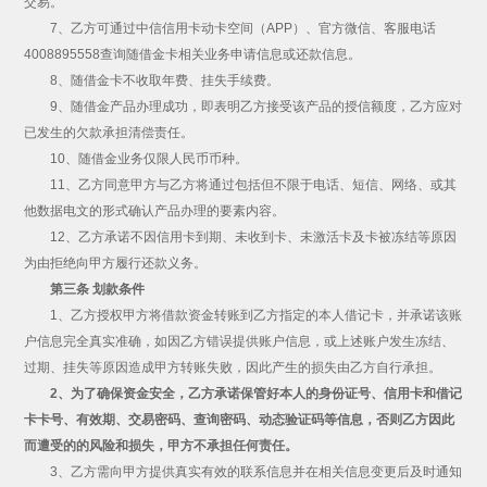
交易。
7、乙方可通过中信信用卡动卡空间（APP）、官方微信、客服电话
4008895558查询随借金卡相关业务申请信息或还款信息。
8、随借金卡不收取年费、挂失手续费。
9、随借金产品办理成功，即表明乙方接受该产品的授信额度，乙方应对
已发生的欠款承担清偿责任。
10、随借金业务仅限人民币币种。
11、乙方同意甲方与乙方将通过包括但不限于电话、短信、网络、或其
他数据电文的形式确认产品办理的要素内容。
12、乙方承诺不因信用卡到期、未收到卡、未激活卡及卡被冻结等原因
为由拒绝向甲方履行还款义务。
第三条 划款条件
1、乙方授权甲方将借款资金转账到乙方指定的本人借记卡，并承诺该账
户信息完全真实准确，如因乙方错误提供账户信息，或上述账户发生冻结、
过期、挂失等原因造成甲方转账失败，因此产生的损失由乙方自行承担。
2、为了确保资金安全，乙方承诺保管好本人的身份证号、信用卡和借记
卡卡号、有效期、交易密码、查询密码、动态验证码等信息，否则乙方因此
而遭受的的风险和损失，甲方不承担任何责任。
3、乙方需向甲方提供真实有效的联系信息并在相关信息变更后及时通知