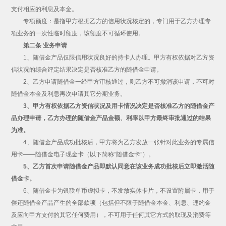
支付相应的利息及本金。
专项额度：是指甲方根据乙方的信用状况核定的，专门用于乙方办理专
项业务的一次性临时额度，该额度不可循环使用。
第二条 业务申请
1、随借金产品仅限信用状况良好的持卡人办理。甲方有权依据对乙方资
信状况的综合评定结果决定是否核准乙方的随借金申请。
2、乙方申请随借金一经甲方审核通过，则乙方不可撤消该申请，不可对
随借金本金及利息再次申请其它分期业务。
3、甲方有权依据乙方资信状况及用卡情况决定是否核准乙方的随借金产
品办理申请，乙方办理的随借金产品金额、利率以甲方最终审批通过的结果
为准。
4、随借金产品成功批核后，甲方将为乙方发放一张针对此业务的专属信
用卡——随借金电子现金卡（以下简称“随借金卡”）。
5、乙方首次申请随借金产品即默认同意在该业务成功批核后立即激活随
借金卡。
6、随借金卡为银联单币虚拟卡，不发放实体卡片，不设置附属卡，用于
偿还随借金产品产生的全部款项（包括但不限于随借金本金、利息、违约金
及应向甲方支付的其它任何费用），不可用于任何其它方式的取现及消费等