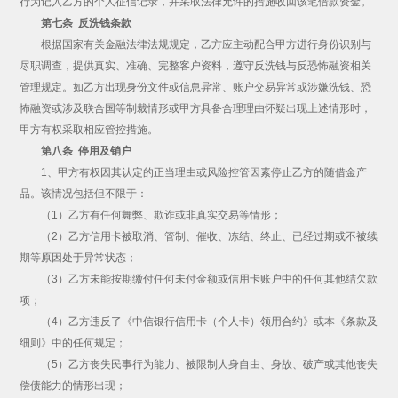
行为记入乙方的个人征信记录，并采取法律允许的措施收回该笔借款资金。
第七条 反洗钱条款
根据国家有关金融法律法规规定，乙方应主动配合甲方进行身份识别与
尽职调查，提供真实、准确、完整客户资料，遵守反洗钱与反恐怖融资相关
管理规定。如乙方出现身份文件或信息异常、账户交易异常或涉嫌洗钱、恐
怖融资或涉及联合国等制裁情形或甲方具备合理理由怀疑出现上述情形时，
甲方有权采取相应管控措施。
第八条 停用及销户
1、甲方有权因其认定的正当理由或风险控管因素停止乙方的随借金产
品。该情况包括但不限于：
（1）乙方有任何舞弊、欺诈或非真实交易等情形；
（2）乙方信用卡被取消、管制、催收、冻结、终止、已经过期或不被续
期等原因处于异常状态；
（3）乙方未能按期缴付任何未付金额或信用卡账户中的任何其他结欠款
项；
（4）乙方违反了《中信银行信用卡（个人卡）领用合约》或本《条款及
细则》中的任何规定；
（5）乙方丧失民事行为能力、被限制人身自由、身故、破产或其他丧失
偿债能力的情形出现；