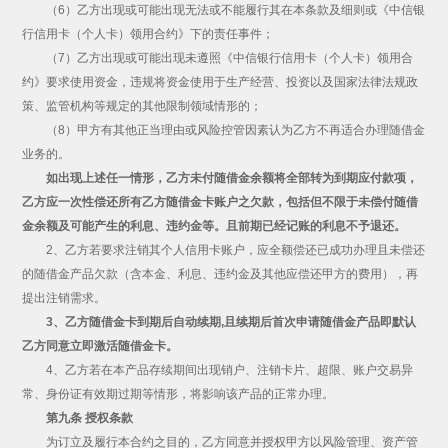
（6）乙方出现或可能出现无法或不能履行其在本条款及细则或《中信银
行信用卡（个人卡）领用合约》下的责任事件；
（7）乙方出现或可能出现未遵照《中信银行信用卡（个人卡）领用合
约》要求使用资金，违规将资金使用于生产经营、投资以及国家法律法规政
策、监管机构等规定的其他限制领域情形的；
（8）甲方有其他正当理由或风险控管因素认为乙方不再适合办理随借金
业务的。
如出现上述任一情形，乙方未付随借金余额将全部转为到期应付款项，
乙方应一次性偿还所有乙方随借金卡账户之欠款，包括但不限于未偿付随借
金余额及可能产生的利息、违约金等。且前期已经记账的利息不予退还。
2、乙方若要求注销其个人信用卡账户，应全额偿还已成功办理且未偿还
的随借金产品欠款（含本金、利息、违约金及其他应偿还甲方的费用），再
提出注销需求。
3、乙方随借金卡到期后自动续期,且续期后首次申请随借金产品即默认
乙方同意立即激活随借金卡。
4、乙方若在本产品存续期间出现销户、注销卡片、超限、账户交易异
常、身份证有效期过期等情形，将影响该产品的正常办理。
第九条 授权条款
为订立及履行本合约之目的，乙方同意并授权甲方以风险管理、资产管