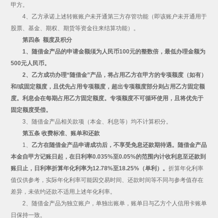
甲方。
4、乙方承诺上述转账账户未开通第三方存管功能（即该账户未开通用于
股票、基金、期权、期货等资金往来结算功能）。
第四条 额度及积分
1、随借金产品的申请金额须为人民币100元的整数倍，最低办理金额为
500元人民币。
2、乙方成功办理“随借金”产品，将占用乙方在甲方的专项额度（如有）
和/或固定额度，且优先占用专项额度，超出专项额度部分则占用乙方固定额
度。利息会在每期占用乙方固定额度。专项额度不可循环使用，且将优先于
固定额度受偿。
3、随借金产品相关款项（本金、利息等）均不计算积分。
第五条 收费标准、账单和还款
1、
乙方在随借金产品申请成功后，不享受免息还款期待遇。随借金产品
本金自甲方记账日起，在日利率0.035%至0.05%的范围内计收利息至还款到
账日止，日利率折算年化利率为12.78%至18.25%（单利）。
折算年化利率
值仅供参考，实际年化利率可能因交易时间、还款时间等不同与参考值存在
差异，未依约还款不适用上述年化利率。
2、随借金产品为独立账户，单独出账单，账单日与乙方个人信用卡账单
日保持一致。