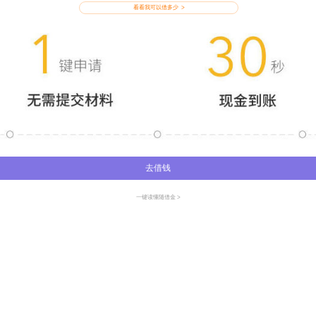
看看我可以借多少 >
去借钱
一键读懂随借金 >