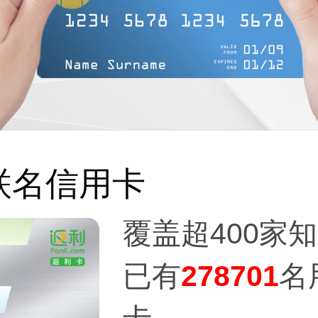
联名信用卡
覆盖超400家
已有
278701
名