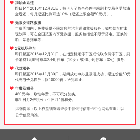
加油金返还
即日起至2016年12月31日，持卡人至符合条件油站刷卡交易享受加油
金返还，每月返还比例可达10%（返还上限金额50元/月）。
无限次道路救援
年费周期内，免费提供不限次数的汽车道路救援服务，如您驾车时出
现故障，可在全国范围内享受救援，服务包括但不限于搭电、更换轮
胎、紧急拖车等。
1元机场停车
即日起至2016年12月31日，在指定机场停车区或银联专属停车区，刷
卡消费1元即可尊享2小时停车（10次）或48小时停车（3次）服务。
代驾服务
即日起至2016年11月30日，期间成功申办且激活成功，赠送价值50元
代驾电子兑换券，限10000份，送完即止。
年费及积分
480元/年，刚性年费，不可积分兑换。
非生日月2倍积分；生日月4倍积分。
温馨提示：以上权益细则请登录中信银行信用卡中心网站查询并以
公示信息为准。