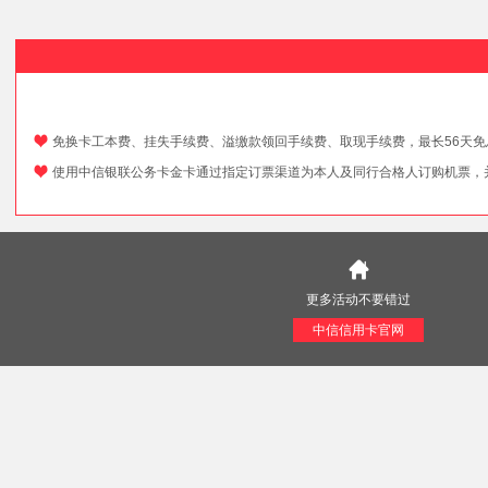
免换卡工本费、挂失手续费、溢缴款领回手续费、取现手续费，最长56天免
使用中信银联公务卡金卡通过指定订票渠道为本人及同行合格人订购机票，并
更多活动不要错过
中信信用卡官网