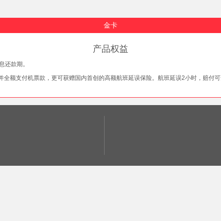
金卡
产品权益
息还款期。
全额支付机票款，更可获赠国内首创的高额航班延误保险。航班延误2小时，赔付可达