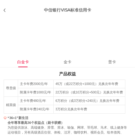
中信银行VISA标准信用卡
白金卡
金卡
普卡
产品权益
主卡年费2000元/年
45万（或22万积分+1000元）兑换次年年费
尊贵级
附属卡年费1000元/年
22万积分（或10万积分+500元）兑换次年年费
主卡年费480元/年
6万积分（或3万积分+240元）兑换次年年费
精英级
附属卡年费240元/年
3万积分兑换次年年费
“36+1”新生活
全年尊享最高36个权益点（刷卡获赠）
为您提供游泳、高端健身、滑雪、滑冰、瑜伽、网球、羽毛球、马术、线上健身等
运动项目，另有高级酒店住宿、体检、洁牙、咖啡饮料、视听会员、绘本借阅、