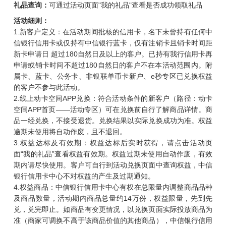
礼品查询：
可通过活动页面"我的礼品"查看是否成功领取礼品
活动细则：
1.新客户定义：在活动期间批核的信用卡，名下未曾持有任何中
信银行信用卡或仅持有中信银行蓝卡，仅有注销卡且销卡时间距
新卡申请日 超过180自然日及以上的客户。已持有我行信用卡再
申请或销卡时间不超过180自然日的客户不在本活动范围内。附
属卡、蓝卡、公务卡、非银联单币卡新户、e秒专区已兑换权益
的客户不参与此活动。
2.线上动卡空间APP兑换：符合活动条件的新客户（路径：动卡
空间APP首页——活动专区）可在兑换前自行了解商品详情。商
品一经兑换，不接受退货。兑换结果以实际兑换成功为准。权益
逾期未使用将自动作废，且不退回。
3.权益达标及有效期：权益达标后实时获得，请点击活动页
面“我的礼品”查看权益有效期。权益过期未使用自动作废，有效
期内请尽快使用。客户可自行到活动兑换页面中查询权益，中信
银行信用卡中心不对权益的产生及过期通知。
4.权益商品：中信银行信用卡中心有权在总限量内调整商品品种
及商品数量，活动期内商品总量约14万份，权益限量，先到先
兑，兑完即止。如商品有变更情况，以兑换页面实际投放商品为
准（商家可调换不高于该商品价值的其他商品），中信银行信用