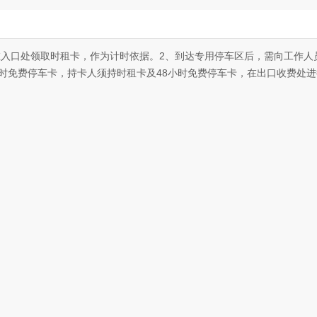
须在入口处领取时租卡，作为计时依据。2、到达专用停车区后，需向工作
小时免费停车卡，持卡人须持时租卡及48小时免费停车卡，在出口收费处