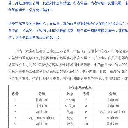
受，身处这样的公司，我感到幸运和骄傲。行者常至，为者常成，真爱无疆，
守望的明天，必定更加美好！
结束了第三天的支教生活，在这里，真的非常感谢那些与我们同行的"追梦人"
自主的、多元的、宽容的，相信这样的课堂，每个孩子都能够得到阳光，都有
信，这也是真爱梦想迈出的第一步。
作为一家富有社会责任感的上市公司，中信银行信用卡中心在2010年公益
公益活动重点放在支持贫困和落后地区乡村教育发展上，并派出多位员工志愿
益基金会主办的2010"梦想灯塔教练计划"暑期支教活动。中信信用卡中信从30
挑选出骨干与其他真爱梦想志愿者混编成9个组，分赴四川、甘肃、重庆的15所
比答案更重要、信任比帮助更重要、方法比知识更重要"的理念，将"梦想课程"
中信志愿者名单
序号
分组
姓名
序号
分组
1
甘肃B组
卢恒娜
2
甘肃B组
3
甘肃C组
朱俊挺
4
甘肃C组
5
四川B组
刘惠
6
四川D组/四川F组
7
四川D组/四川F组
杨舒
8
四川E组
9
四川E组
姚颖
10
重庆A组