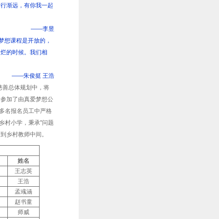
渐行渐远，有你我一起
——李昱
，梦想课程是开放的，
灿烂的时候。我们相
——朱俊挺 王浩
慈善总体规划中，将
者参加了由真爱梦想公
0多名报名员工中严格
乡村小学，秉承"问题
带到乡村教师中间。
姓名
王志英
王浩
孟彧涵
赵书童
师威